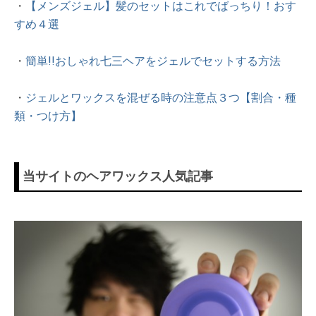
・
【メンズジェル】髪のセットはこれでばっちり！おす
すめ４選
・
簡単!!おしゃれ七三ヘアをジェルでセットする方法
・
ジェルとワックスを混ぜる時の注意点３つ【割合・種
類・つけ方】
当サイトのヘアワックス人気記事