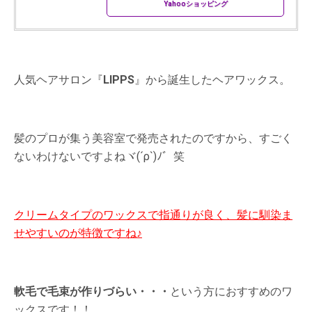
Yahooショッピング
人気ヘアサロン『
LIPPS
』から誕生したヘアワックス。
髪のプロが集う美容室で発売されたのですから、すごく
ないわけないですよねヾ(´ρ`)ﾉ゛笑
クリームタイプのワックスで指通りが良く、髪に馴染ま
せやすいのが特徴ですね♪
軟毛で毛束が作りづらい・・・
という方におすすめのワ
ックスです！！