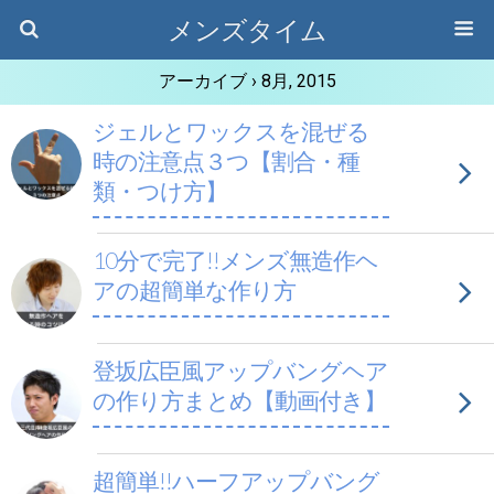
メンズタイム
アーカイブ › 8月, 2015
ジェルとワックスを混ぜる
時の注意点３つ【割合・種
類・つけ方】
10分で完了!!メンズ無造作ヘ
アの超簡単な作り方
登坂広臣風アップバングヘア
の作り方まとめ【動画付き】
超簡単!!ハーフアップバング